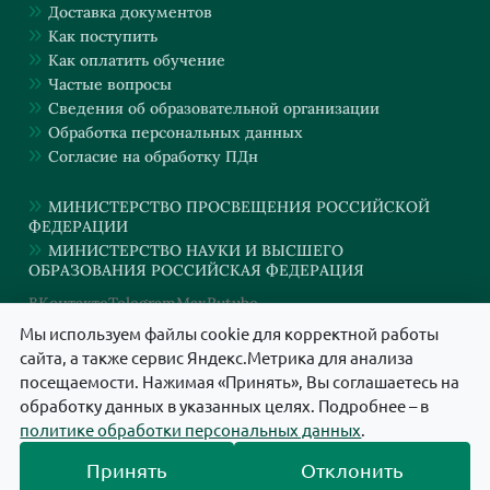
Доставка документов
Как поступить
Как оплатить обучение
Частые вопросы
Сведения об образовательной организации
Обработка персональных данных
Согласие на обработку ПДн
МИНИСТЕРСТВО ПРОСВЕЩЕНИЯ РОССИЙСКОЙ
ФЕДЕРАЦИИ
МИНИСТЕРСТВО НАУКИ И ВЫСШЕГО
ОБРАЗОВАНИЯ РОССИЙСКАЯ ФЕДЕРАЦИЯ
ВКонтакте
Telegram
Max
Rutube
Мы используем файлы cookie для корректной работы
сайта, а также сервис Яндекс.Метрика для анализа
АНО ДПО "ИНСТИТУТ КИНЕЗИОЛОГИИ И ПСИХОЛОГИИ" © 2024. Все
посещаемости. Нажимая «Принять», Вы соглашаетесь на
права защищены.
обработку данных в указанных целях. Подробнее – в
политике обработки персональных данных
.
Принять
Отклонить