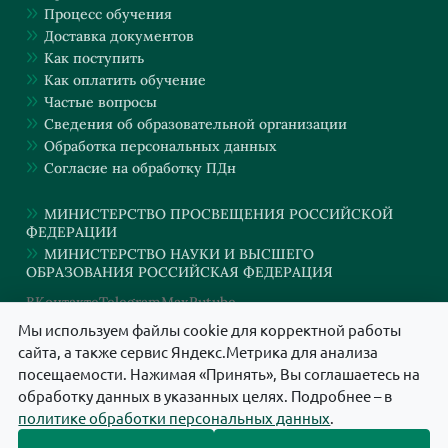
Процесс обучения
Доставка документов
Как поступить
Как оплатить обучение
Частые вопросы
Сведения об образовательной организации
Обработка персональных данных
Согласие на обработку ПДн
МИНИСТЕРСТВО ПРОСВЕЩЕНИЯ РОССИЙСКОЙ
ФЕДЕРАЦИИ
МИНИСТЕРСТВО НАУКИ И ВЫСШЕГО
ОБРАЗОВАНИЯ РОССИЙСКАЯ ФЕДЕРАЦИЯ
ВКонтакте
Telegram
Max
Rutube
Мы используем файлы cookie для корректной работы
сайта, а также сервис Яндекс.Метрика для анализа
АНО ДПО "ИНСТИТУТ КИНЕЗИОЛОГИИ И ПСИХОЛОГИИ" © 2024. Все
посещаемости. Нажимая «Принять», Вы соглашаетесь на
права защищены.
обработку данных в указанных целях. Подробнее – в
политике обработки персональных данных
.