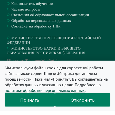
Как оплатить обучение
Частые вопросы
Сведения об образовательной организации
Обработка персональных данных
Согласие на обработку ПДн
МИНИСТЕРСТВО ПРОСВЕЩЕНИЯ РОССИЙСКОЙ
ФЕДЕРАЦИИ
МИНИСТЕРСТВО НАУКИ И ВЫСШЕГО
ОБРАЗОВАНИЯ РОССИЙСКАЯ ФЕДЕРАЦИЯ
ВКонтакте
Telegram
Max
Rutube
Мы используем файлы cookie для корректной работы
сайта, а также сервис Яндекс.Метрика для анализа
АНО ДПО "ИНСТИТУТ КИНЕЗИОЛОГИИ И ПСИХОЛОГИИ" © 2024. Все
посещаемости. Нажимая «Принять», Вы соглашаетесь на
права защищены.
обработку данных в указанных целях. Подробнее – в
политике обработки персональных данных
.
Принять
Отклонить